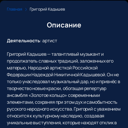
Главная
Григорий Кадышев
Описание
Деятельность
:
артист
Григорий Кадышев — талантливый музыкант и
продолжатель славных традиций, заложенных его
матерью, Народной артисткой Российской
Федерации Надеждой Никитичной Кадышевой. Он не
только унаследовал музыкальный дар, но и привнёс в
творчество новые краски, обогащая репертуар
ансамбля «Золотое кольцо» современными
элементами, сохраняя при этом дух и самобытность
русского народного искусства. Григорий с уважением
относится к культурному наследию, создавая
уникальные выступления, которые находят отклик в