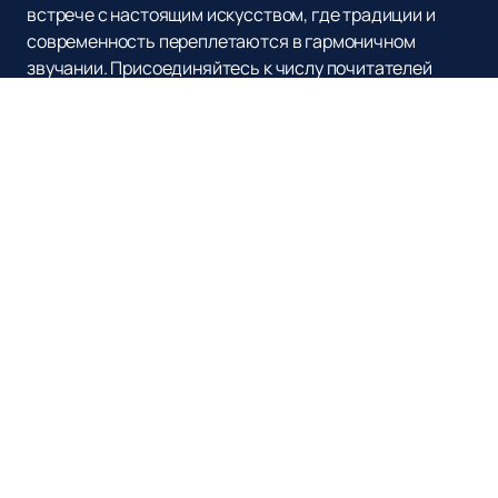
встрече с настоящим искусством, где традиции и
современность переплетаются в гармоничном
звучании. Присоединяйтесь к числу почитателей
таланта Григория Кадышева и откройте для себя
новые грани русского музыкального наследия.
Наверх
Афиша и Билеты
О нас