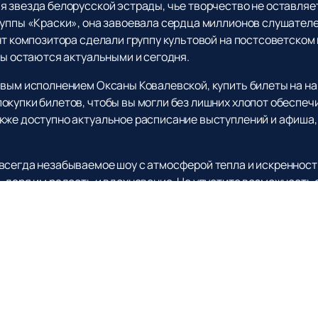
я звезда белорусской эстрады, чье творчество не оставляе
руппы «Краски», она завоевала сердца миллионов слушател
нт композитора сделали группу культовой на постсоветском
ты остаются актуальными и сегодня.
вым исполнением Оксаны Ковалевской, купить билеты на наш
окупки билетов, чтобы вы могли без лишних хлопот обеспеч
же доступно актуальное расписание выступлений и афиша, ч
всегда незабываемое шоу с атмосферой тепла и искренност
, даря им радость и вдохновение. Не упустите возможность
, которые трогают душу.
льше о предстоящих концертах Оксаны Ковалевской и
приобр
ственной музыкой в исполнении талантливой артистки, чьи