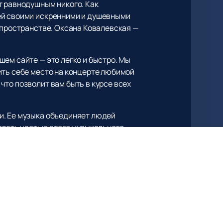
т равнодушным никого. Как
ей своими искренними и душевными
 пространстве. Оксана Ковалевская —
ем сайте — это легко и быстро. Мы
ить себе место на концерте любимой
то позволит вам быть в курсе всех
и. Ее музыка объединяет людей
 стать частью этого музыкального
ести билеты
на самые ожидаемые
 песни проверены временем и