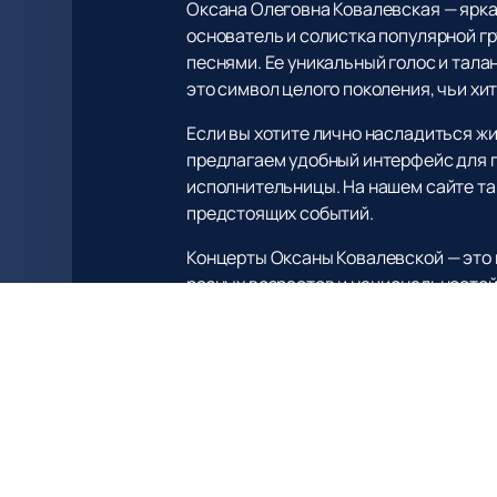
Оксана Олеговна Ковалевская — ярка
основатель и солистка популярной г
песнями. Ее уникальный голос и тала
это символ целого поколения, чьи хи
Если вы хотите лично насладиться жи
предлагаем удобный интерфейс для п
исполнительницы. На нашем сайте так
предстоящих событий.
Концерты Оксаны Ковалевской — это 
разных возрастов и национальностей
праздника и окунуться в мир мелодий
Посетите наш сайт, чтобы узнать бо
события сезона. Наслаждайтесь каче
любовью поклонников.