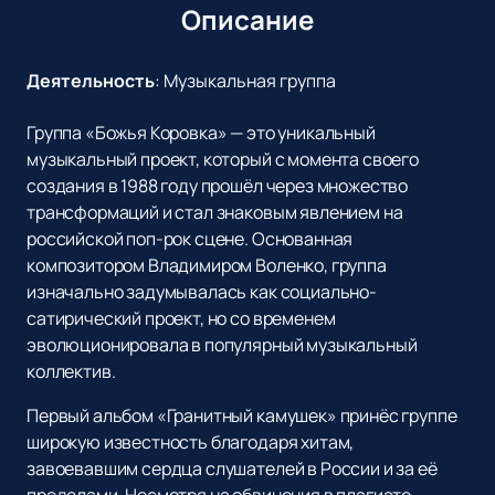
Описание
Деятельность
:
Музыкальная группа
Группа «Божья Коровка» — это уникальный
музыкальный проект, который с момента своего
создания в 1988 году прошёл через множество
трансформаций и стал знаковым явлением на
российской поп-рок сцене. Основанная
композитором Владимиром Воленко, группа
изначально задумывалась как социально-
сатирический проект, но со временем
эволюционировала в популярный музыкальный
коллектив.
Первый альбом «Гранитный камушек» принёс группе
широкую известность благодаря хитам,
завоевавшим сердца слушателей в России и за её
пределами. Несмотря на обвинения в плагиате,