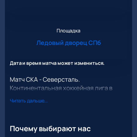
Площадка
Ледовый дворец СПб
Дата и время матча может измениться.
Матч СКА - Северсталь.
Континентальная хоккейная лига в
рамках турнира
Читать дальше...
В рамках турнира Континентальной хоккейной лиги
пройдет встреча между командами СКА и
Северсталь. Эти поединки всегда вызывают
большой интерес у любителей хоккея в России,
Почему выбирают нас
ведь противостояние двух сильных клубов