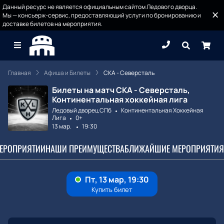
Данный ресурс не является официальным сайтом Ледового дворца.
Мы — консьерж-сервис, предоставляющий услуги по бронированию и
доставке билетов на мероприятия.
Главная
Афиша и Билеты
СКА - Северсталь
Билеты на матч СКА - Северсталь,
Континентальная хоккейная лига
Ледовый дворец СПб
Континентальная Хоккейная
Лига
0+
13 мар.
19:30
МЕРОПРИЯТИИ
НАШИ ПРЕИМУЩЕСТВА
БЛИЖАЙШИЕ МЕРОПРИЯТИЯ