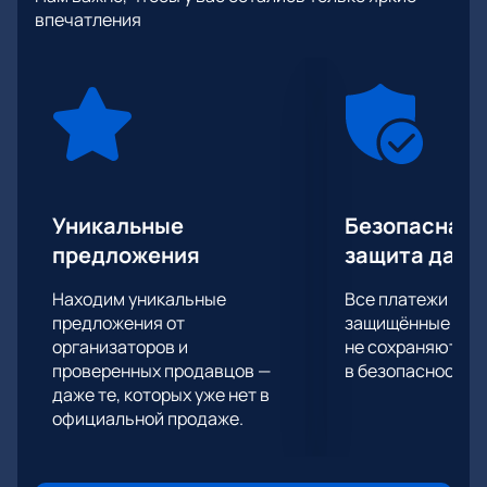
заветные очки и продвижение вверх по турнирной
впечатления
таблице, и в этом сезоне продолжат свое
противостояние. У вас есть уникальная
возможность побывать на матче Северсталь -
Сибирь и с трибун ледовой арены поддержать
своих фаворитов.
Попасть на трибуны ледовой арены просто.
Достаточно оформить заказ на нашем сайте и
официальные билеты на матчи турнира имени
Уникальные
Безопасная 
Николая Пучкова окажутся на вашей электронной
предложения
защита данн
почте. Болейте за свой любимый хоккейный клуб
вместе с нами!
Находим уникальные
Все платежи про
предложения от
защищённые шлю
организаторов и
не сохраняются 
проверенных продавцов —
в безопасности.
даже те, которых уже нет в
официальной продаже.