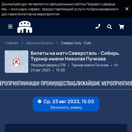
Данный ресурс не является официальным сайтом Ледового дворца.
Мы — консьерж-сервис, предоставляющий услуги по бронированию и
доставке билетов на мероприятия.
Главная
Афиша и Билеты
Северсталь - Сиб...
Билеты на матч Северсталь - Сибирь.
Турнир имени Николая Пучкова
Ледовый дворец СПб
Турнир имени Пучкова
0+
23 авг. 2023
15:00
МЕРОПРИЯТИИ
НАШИ ПРЕИМУЩЕСТВА
БЛИЖАЙШИЕ МЕРОПРИЯТИЯ