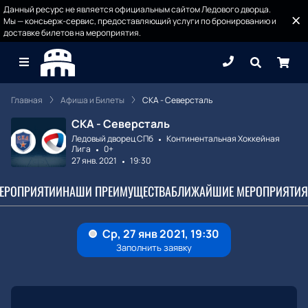
Данный ресурс не является официальным сайтом Ледового дворца.
Мы — консьерж-сервис, предоставляющий услуги по бронированию и
доставке билетов на мероприятия.
Главная
Афиша и Билеты
СКА - Северсталь
СКА - Северсталь
Ледовый дворец СПб
Континентальная Хоккейная
Лига
0+
27 янв. 2021
19:30
МЕРОПРИЯТИИ
НАШИ ПРЕИМУЩЕСТВА
БЛИЖАЙШИЕ МЕРОПРИЯТИЯ