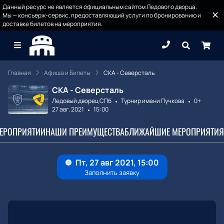
Данный ресурс не является официальным сайтом Ледового дворца.
Мы — консьерж-сервис, предоставляющий услуги по бронированию и
доставке билетов на мероприятия.
Главная
Афиша и Билеты
СКА - Северсталь
СКА - Северсталь
Ледовый дворец СПб
Турнир имени Пучкова
0+
27 авг. 2021
15:00
МЕРОПРИЯТИИ
НАШИ ПРЕИМУЩЕСТВА
БЛИЖАЙШИЕ МЕРОПРИЯТИЯ