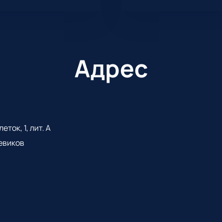
Адрес
ток, 1, лит. А
евиков