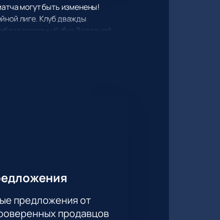
матча могут быть изменены!
йной лиге. Клуб дважды
я обладателями Кубка Западной
946 году. Стал Чемпионом Высшей
оду стала обладательницей Кубка
овой арене клуб также снискал
 1977 годах, а также 5 раз
режить неповторимые эмоции и
редложения
ые предложения от
проверенных продавцов