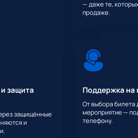
— даже те, которы
продаже.
 и защита
Поддержка на 
От выбора билета 
мероприятие — под
через защищённые
телефону.
аняются и
и.