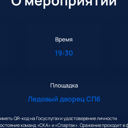
О мероприятии
Время
1
19:30
Площадка
Ледовый дворец СПб
меть QR-код на Госуслугах и удостоверение личности.
востояние команд «СКА» и «Спартак». Сражение проходит в 