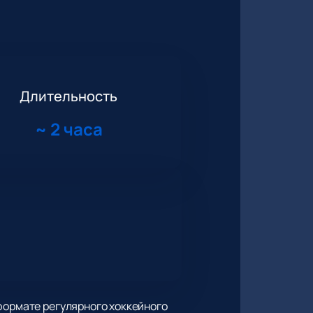
Длительность
~
2 часа
формате регулярного хоккейного