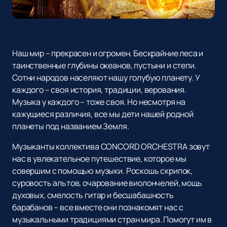
Наш мир – прекрасен и огромен. Бескрайние леса и
таинственные глубины океанов, пустыни и степи.
Сотни народов населяют нашу голубую планету. У
каждого – своя история, традиции, верования.
Музыка у каждого – тоже своя. Но несмотря на
кажущиеся различия, все мы дети нашей родной
планеты под названием Земля.
Музыканты коллектива CONCORD ORCHESTRA зовут
нас в увлекательное путешествие, которое мы
совершим с помощью музыки. Роскошь скрипок,
суровость альтов, очарование виолончелей, мощь
духовых, смелость гитар и бесшабашность
барабанов – все вместе они познакомят нас с
музыкальными традициями стран мира. Помогут им в