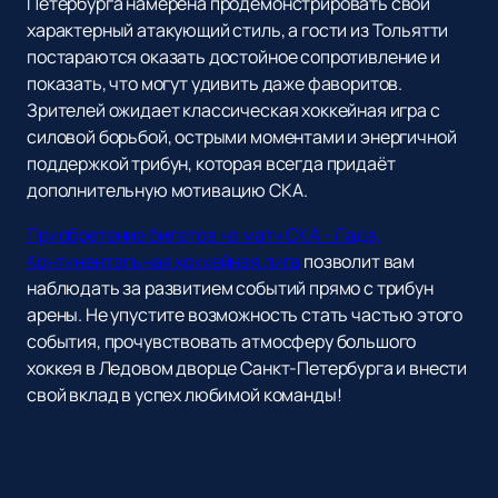
Петербурга намерена продемонстрировать свой
характерный атакующий стиль, а гости из Тольятти
постараются оказать достойное сопротивление и
показать, что могут удивить даже фаворитов.
Зрителей ожидает классическая хоккейная игра с
силовой борьбой, острыми моментами и энергичной
поддержкой трибун, которая всегда придаёт
дополнительную мотивацию СКА.
Приобретение билетов на матч СКА - Лада,
Континентальная хоккейная лига
позволит вам
наблюдать за развитием событий прямо с трибун
арены. Не упустите возможность стать частью этого
события, прочувствовать атмосферу большого
хоккея в Ледовом дворце Санкт-Петербурга и внести
свой вклад в успех любимой команды!