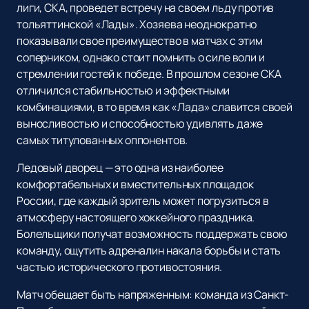
лиги, СКА, проведет встречу на своем льду против
тольяттинской «Лады». Хозяева неоднократно
показывали свое преимущество в матчах с этим
соперником, однако стоит помнить о силе воли и
стремлении гостей к победе. В прошлом сезоне СКА
отличился стабильностью и эффектными
комбинациями, в то время как «Лада» славится своей
выносливостью и способностью удивлять даже
самых титулованных оппонентов.
Ледовый дворец — это одна из наиболее
комфортабельных и вместительных площадок
России, где каждый зритель может погрузиться в
атмосферу настоящего хоккейного праздника.
Болельщики получат возможность поддержать свою
команду, ощутить адреналин накала борьбы и стать
частью исторического противостояния.
Матч обещает быть напряженным: команда из Санкт-