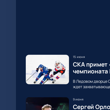
15 июня
СКА примет 
чемпионата
В Ледовом дворце С
ждет захватывающее
9 июня
Сергей Орло