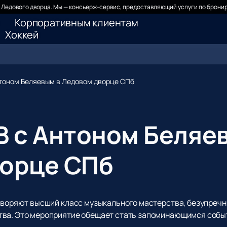
Ледового дворца. Мы — консьерж-сервис, предоставляющий услуги по бронир
Корпоративным клиентам
Хоккей
нтоном Беляевым в Ледовом дворце СПб
B с Антоном Беляе
орце СПб
етворяют высший класс музыкального мастерства, безупреч
тва. Это мероприятие обещает стать запоминающимся собы