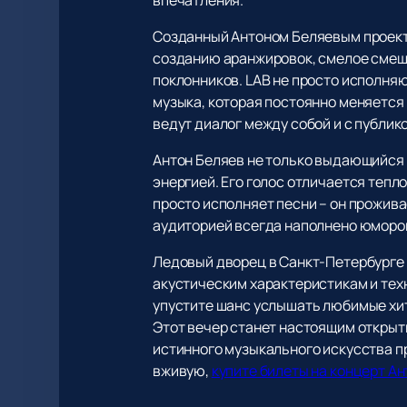
Созданный Антоном Беляевым проект 
созданию аранжировок, смелое смеш
поклонников. LAB не просто исполняю
музыка, которая постоянно меняется
ведут диалог между собой и с публик
Антон Беляев не только выдающийся 
энергией. Его голос отличается теп
просто исполняет песни – он прожива
аудиторией всегда наполнено юмором
Ледовый дворец в Санкт-Петербурге 
акустическим характеристикам и тех
упустите шанс услышать любимые хит
Этот вечер станет настоящим открыт
истинного музыкального искусства п
вживую,
купите билеты на концерт А