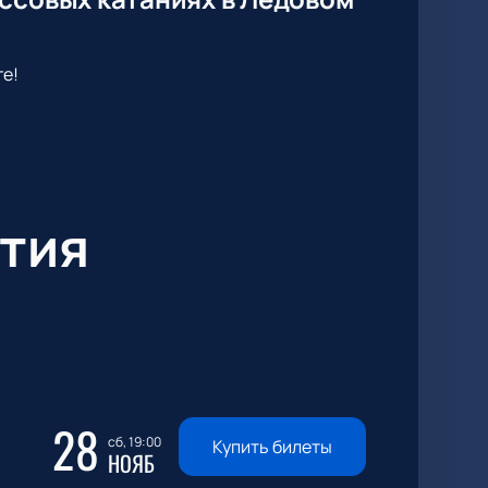
е!
тия
28
сб, 19:00
Купить билеты
НОЯБ