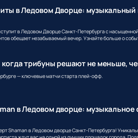
иты в Ледовом Дворце: музыкальный 
ыступит в Ледовом Дворце Санкт-Петербурга с насыщенно
итов обещает незабываемый вечер. Узнайте больше о собы
 когда трибуны решают не меньше, че
тербурге — ключевые матчи старта плей-офф.
man в Ледовом дворце: музыкальное с
ерт Shaman в Ледовом дворце Санкт-Петербурга! Уникаль
ртиста ждут вас на одной из лучших площадок города. По