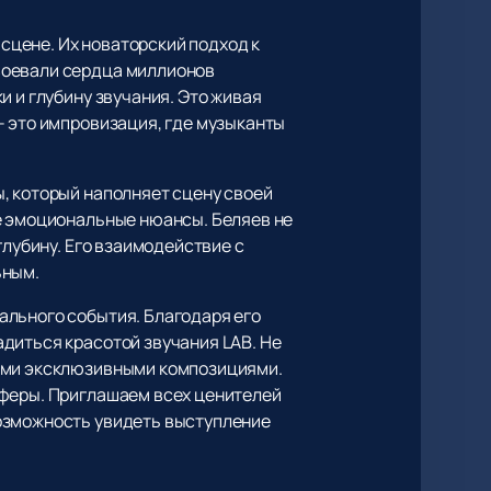
цене. Их новаторский подход к
воевали сердца миллионов
и и глубину звучания. Это живая
– это импровизация, где музыканты
, который наполняет сцену своей
ие эмоциональные нюансы. Беляев не
глубину. Его взаимодействие с
ьным.
ального события. Благодаря его
диться красотой звучания LAB. Не
выми эксклюзивными композициями.
сферы. Приглашаем всех ценителей
возможность увидеть выступление