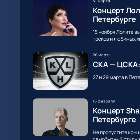
31 марта
Концерт Лол
Петербурге
15 ноября Лолита в
треков и любимых х
20 марта
СКА — ЦСКА:
27 и 29 марта в Пе
16 февраля
Концерт Sha
Петербурге
Не пропустите конц
самобытный стиль а