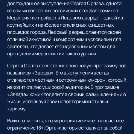
долгожданное выступление Сергея Орлова, одного
из самых известных российских стендап-комиков.
Мероприятие пройдет в Ледовом дворце — одной из
крупнейших и наиболее популярных концертных
площадок города. Ледовый дворец славится своей
отличной акустикой и комфортными условиями для
зрителей, что делает его идеальным местом для
проведения мероприятий такого уровня.
Сергей Орлов представит свою новую программу под
названием «Звезда». Его выступления всегда
отличаются честным и остроумным юмором, который
находит отклик у широкой аудитории. В программе
«Звезда» комик поделится своими размышлениями о
жизни, используя свой неповторимый стиль и
харизму.
Важно отметить, что мероприятие имеет возрастное
ограничение 18+. Организаторы оставляют за собой