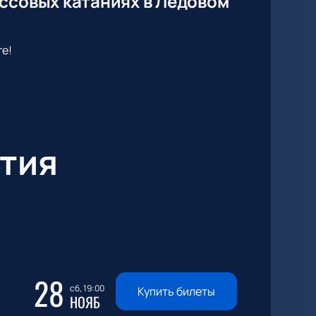
ссовых катаниях в Ледовом
е!
тия
28
сб, 19:00
Купить билеты
НОЯБ