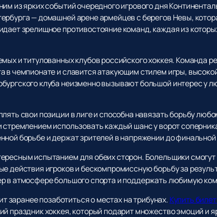
ним из ярких событий очередного игрового дня Континентал
ербурга — домашней арене армейцев с берегов Невы, котор
идает зрелищное противостояние команд, каждая из которы
мых и титулованных клубов российского хоккея. Команда ре
а в чемпионате и славится атакующим стилем игры, высоко
бургского клуба неизменно вызывают большой интерес у л
лять свои позиции в лиге и способна навязать борьбу любо
и стремлением использовать каждый шанс у ворот соперника
нной борьбе и держат зрителей в напряжении до финальной
ересным испытанием для обеих сторон. Болельщики смогут
ые действия игроков и бескомпромиссную борьбу за результ
ер в атмосфере большого спорта и поддержать любимую ком
оит заранее позаботиться о местах на трибунах.
Купить билет
ий праздник хоккея, который подарит множество эмоций и я