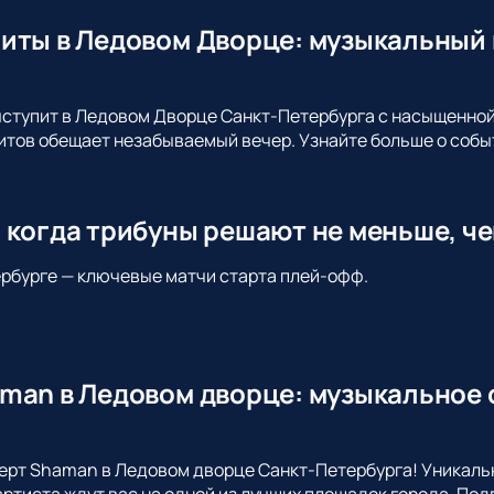
иты в Ледовом Дворце: музыкальный 
ыступит в Ледовом Дворце Санкт-Петербурга с насыщенно
итов обещает незабываемый вечер. Узнайте больше о собы
 когда трибуны решают не меньше, че
тербурге — ключевые матчи старта плей-офф.
man в Ледовом дворце: музыкальное с
ерт Shaman в Ледовом дворце Санкт-Петербурга! Уникаль
ртиста ждут вас на одной из лучших площадок города. По