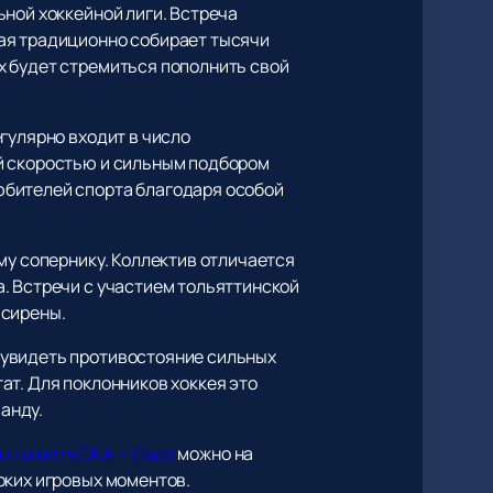
ьной хоккейной лиги. Встреча
ая традиционно собирает тысячи
х будет стремиться пополнить свой
гулярно входит в число
й скоростью и сильным подбором
юбителей спорта благодаря особой
му сопернику. Коллектив отличается
. Встречи с участием тольяттинской
 сирены.
 увидеть противостояние сильных
ат. Для поклонников хоккея это
анду.
ы на матч СКА — Лада
можно на
рких игровых моментов.