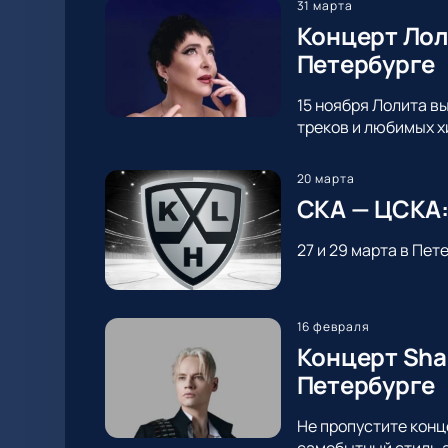
31 марта
Концерт Лол
Петербурге
15 ноября Лолита в
треков и любимых х
20 марта
СКА — ЦСКА:
27 и 29 марта в Пе
16 февраля
Концерт Sha
Петербурге
Не пропустите конц
самобытный стиль а