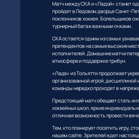
Матч между СКА и «Ладой» станет од
пройдет в Ледовом дворце Санкт-Пет
поклонников хоккея. Болельщиков ож
турнирный багаж важными очками.
СКА остается одним из самых узнавае
претендентов на самые высокие мест
исполнителей. Домашние матчи петер
атмосфере и поддержке трибун.
«Лада» из Тольятти продолжает укреп
организованной игрой, дисциплиной 
команды нередко проходят в напряже
Предстоящий матч обещает стать инт
хоккейных школ, яркие индивидуальн
отличная возможность провести веч
Тем, кто планирует посетить игру, ст
нашем сайте. Зрителей ждет настоящ