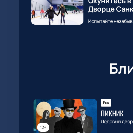
Окунитесь в
Дворце Санк
Испытайте незабыв
Бл
Рок
ПИКНИК
Ледовый двор
12+