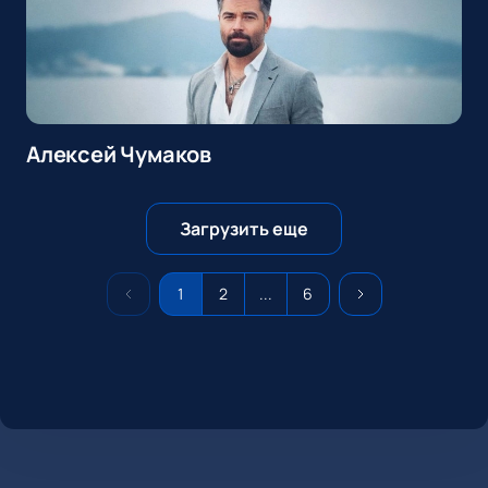
Алексей Чумаков
Загрузить еще
1
2
...
6