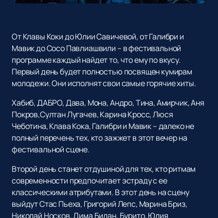
От Клавы Коки до Юлии Савичевой, от Галибри и
Мавик до Сосо Павлиашвили – в фестивальной
программе каждый найдет то, что ему по вкусу.
Первый день будет полностью посвящен кумирам
молодежи. Они исполнят свои самые горячие хиты.
Хабиб, ДАБРО, Дава, Мона, Андро, Тина, Амирчик, Аня
Покров,Султан Лугачев, Карина Кросс, Люся
Чеботина, Клава Кока, Галибри и Мавик – далеко не
полный перечень тех, кто зажжет в этот вечер на
фестивальной сцене.
Второй день станет отдушиной для тех, кто ритмам
современности предпочитает эстраду с ее
классическими атрибутами. В этот день на сцену
выйдут Стас Пьеха, Григорий Лепс, Марина Бриз,
Николай Носков, Дима Билан, Бурито, Юлия