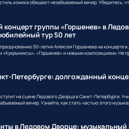
стиль комика обещают незабываемый вечер. Убедитесь, что
 концерт группы «Горшенев» в Ледов
 юбилейный тур 50 лет
празднованию 50-летия Алексея Горшенева на концерте в 
 «Кукрыниксы», «Горшенев» и новыми композициями. Не пр
нкт-Петербурге: долгожданный конце
ыступит на сцене Ледового Дворца в Санкт-Петербурге. Ун
абываемый вечер. Узнайте, как стать частью этого музыка
иты в Ледовом Дворце: музыкальный 