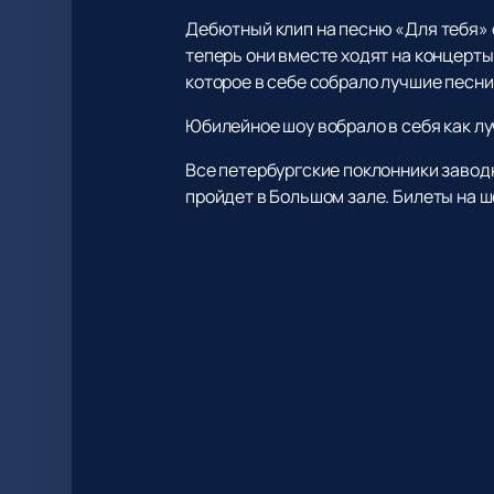
Дебютный клип на песню «Для тебя» с
теперь они вместе ходят на концерты
которое в себе собрало лучшие песни
Юбилейное шоу вобрало в себя как лу
Все петербургские поклонники завод
пройдет в Большом зале. Билеты на ш