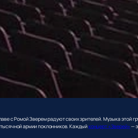
лаве с Ромой Зверем радуют своих зрителей. Музыка этой г
отысячной армии поклонников. Каждый
концерт «Зверей»
— э