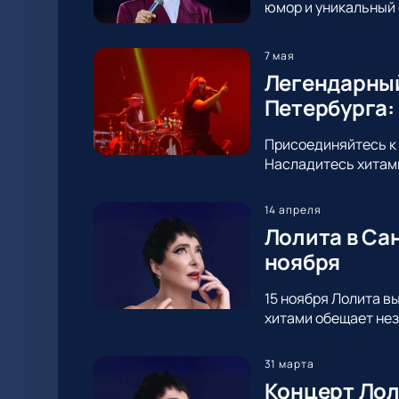
юмор и уникальный 
7 мая
Легендарный
Петербурга:
Присоединяйтесь к 
Насладитесь хитами
14 апреля
Лолита в Са
ноября
15 ноября Лолита в
хитами обещает нез
31 марта
Концерт Лол