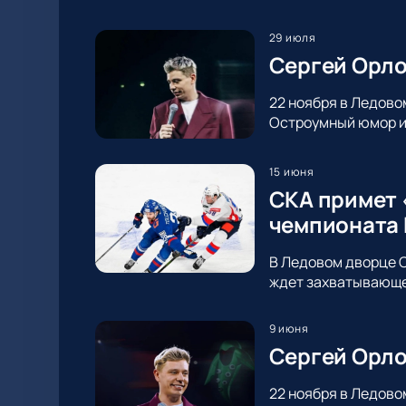
29 июля
Сергей Орло
22 ноября в Ледово
Остроумный юмор и 
15 июня
СКА примет 
чемпионата
В Ледовом дворце С
ждет захватывающее
9 июня
Сергей Орло
22 ноября в Ледово