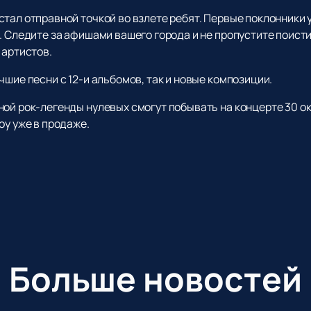
тал отправной точкой во взлете ребят. Первые поклонники 
. Следите за афишами вашего города и не пропустите поист
 артистов.
чшие песни с 12-и альбомов, так и новые композиции.
ной рок-легенды нулевых смогут побывать на концерте 30 о
оу уже в продаже.
Больше новостей