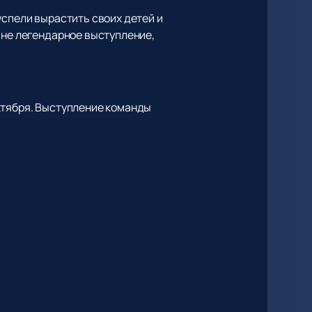
успели вырастить своих детей и
ине легендарное выступление,
ктября. Выступление команды