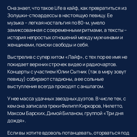
Она знает, что такое Life в кайф, как превратиться из
Золушки-стюардессы в настоящую певицу. Ее
музыка – легкая ностальгия по 80-м, умело
замиксованная с современными ритмами, а тексты –
история непростых отношений между мужчинами и
женщинами, поиски свободы и себя.
Выстрелив с супер хитом «Лайф», с тех пор ее имя не
покидает верхних строчек видео и радиочартов.
Концерты с участием Юлии Сытник (так в миру зовут
певицу) собирают стадионы, а ее сольные
выступления всегда проходят с аншлагом.
У нее масса удачных звездных дуэтов. В числе тех, с
кем она записала треки Филипп Киркоров, Нилетто,
Максом Барских, Димой Биланом, группой «Три дня
дождя».
Если вы хотите вдоволь потанцевать, оторваться под