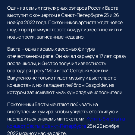
Один из самых популярных рэперов России Баста
выступит с концертом в Санкт-Петербурге 25 и 26
ноября 2022 года. Поклонников артиста ждет новое
шоу, в программу которого войдут известные хиты и
новые треки, записанные недавно.
Баста – одна из самых весомых фигур в
отечественном рэпе. Он начал карьеру в 17 лет, сразу
после школы, и быстро получил известность
благодаря треку “Моя игра”. Сегодня Василий
Вакуленко не только пишет музыку и выступает с
концертами, но и владеет лейблом Gasgolder, на
котором записывают музыку молодые исполнители.
Поклонники Басты мечтают побывать на
выступлении кумира, чтобы увидеть его вживую и
насладиться знакомыми текстами.
Купить билеты на
концерт Басты в Санкт-Петербурге
25 и 26 ноября
2022 можно у нас на сайте.