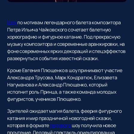
Шоу
по мотивам легендарного балета композитора
Петра Ильича Чайковского сочетает балетную
хореографию и фигурное катание. Под прекрасную
музыку композитора и современные аранжировки, на
фоне современных ярких декораций и спецэффектов
развернуться события известной сказки.
Кроме Евгения Плющенко в шоу принимают участие
Александра Трусова, Марк Кондратюк, Елизавета
Нагуманова и Александр Плющенко, который
исполнит роль Принца, а также команда молодых
фигуристов, учеников Плющенко.
Зрителей ожидает магия балета, феерия фигурного
катания и мир праздничной новогодней сказки,
которая в формате
ледового
шоу получила новое
прочтение. Ледовый спектакль ориентирован на