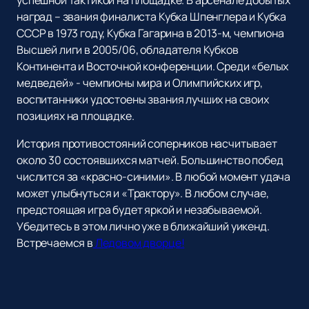
наград – звания финалиста Кубка Шпенглера и Кубка
СССР в 1973 году, Кубка Гагарина в 2013-м, чемпиона
Высшей лиги в 2005/06, обладателя Кубков
Континента и Восточной конференции. Среди «белых
медведей» - чемпионы мира и Олимпийских игр,
воспитанники удостоены звания лучших на своих
позициях на площадке.
История противостояний соперников насчитывает
около 30 состоявшихся матчей. Большинство побед
числится за «красно-синими». В любой момент удача
может улыбнуться и «Трактору». В любом случае,
предстоящая игра будет яркой и незабываемой.
Убедитесь в этом лично уже в ближайший уикенд.
Встречаемся в
Ледовом дворце!