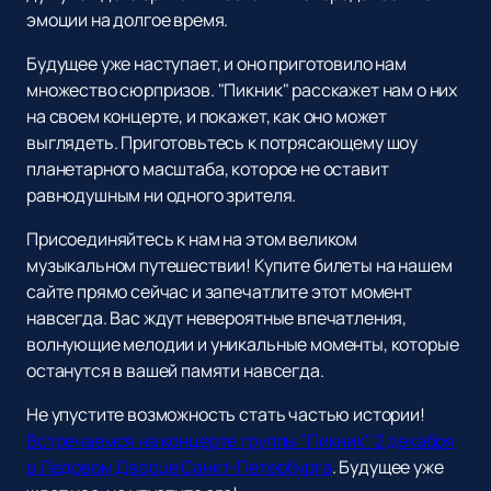
эмоции на долгое время.
Будущее уже наступает, и оно приготовило нам
множество сюрпризов. "Пикник" расскажет нам о них
на своем концерте, и покажет, как оно может
выглядеть. Приготовьтесь к потрясающему шоу
планетарного масштаба, которое не оставит
равнодушным ни одного зрителя.
Присоединяйтесь к нам на этом великом
музыкальном путешествии! Купите билеты на нашем
сайте прямо сейчас и запечатлите этот момент
навсегда. Вас ждут невероятные впечатления,
волнующие мелодии и уникальные моменты, которые
останутся в вашей памяти навсегда.
Не упустите возможность стать частью истории!
Встречаемся на концерте группы "Пикник" 2 декабря
в Ледовом Дворце Санкт-Петербурга
. Будущее уже