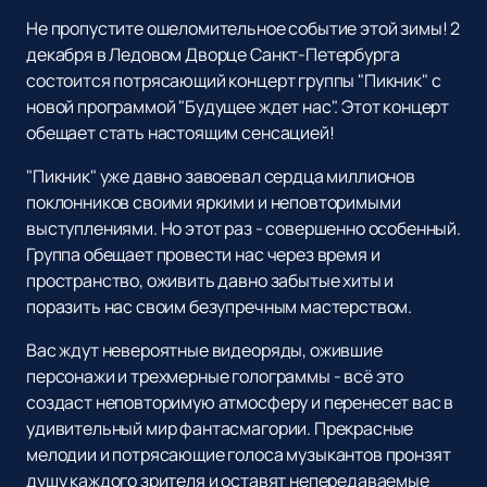
Не пропустите ошеломительное событие этой зимы! 2
декабря в Ледовом Дворце Санкт-Петербурга
состоится потрясающий концерт группы "Пикник" с
новой программой "Будущее ждет нас". Этот концерт
обещает стать настоящим сенсацией!
"Пикник" уже давно завоевал сердца миллионов
поклонников своими яркими и неповторимыми
выступлениями. Но этот раз - совершенно особенный.
Группа обещает провести нас через время и
пространство, оживить давно забытые хиты и
поразить нас своим безупречным мастерством.
Вас ждут невероятные видеоряды, ожившие
персонажи и трехмерные голограммы - всё это
создаст неповторимую атмосферу и перенесет вас в
удивительный мир фантасмагории. Прекрасные
мелодии и потрясающие голоса музыкантов пронзят
душу каждого зрителя и оставят непередаваемые