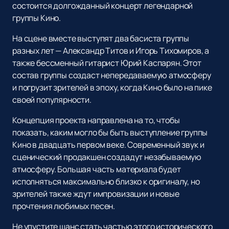
состоится долгожданный концерт легендарной
группы Кино.
На сцене вместе выступят два басиста группы
разных лет — Александр Титов и Игорь Тихомиров, а
также бессменный гитарист Юрий Каспарян. Этот
состав группы создаст непередаваемую атмосферу
и погрузит зрителей в эпоху, когда Кино было на пике
своей популярности.
Концепция проекта направлена на то, чтобы
показать, каким могло бы быть выступление группы
Кино в двадцать первом веке. Современный звук и
сценический продакшен создадут незабываемую
атмосферу. Большая часть материала будет
исполняться максимально близко к оригиналу, но
зрителей также ждут импровизации и новые
прочтения любимых песен.
Не упустите шанс стать частью этого исторического