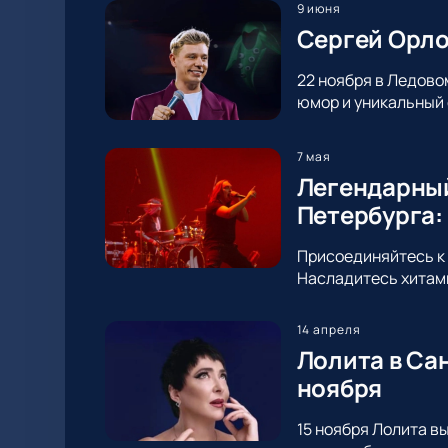
9 июня
Сергей Орло
22 ноября в Ледово
юмор и уникальный 
7 мая
Легендарный
Петербурга:
Присоединяйтесь к 
Насладитесь хитами
14 апреля
Лолита в Са
ноября
15 ноября Лолита в