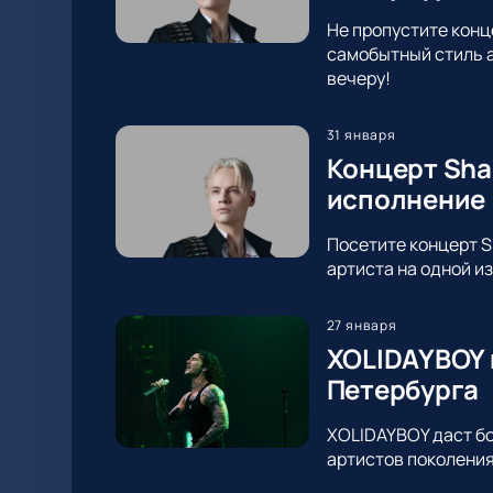
Не пропустите конц
самобытный стиль а
вечеру!
31 января
Концерт Sha
исполнение
Посетите концерт S
артиста на одной и
27 января
XOLIDAYBOY 
Петербурга
XOLIDAYBOY даст бо
артистов поколения