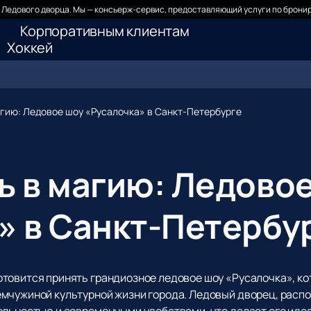
Ледового дворца. Мы — консьерж-сервис, предоставляющий услуги по бронир
Корпоративным клиентам
Хоккей
агию: Ледовое шоу «Русалочка» в Санкт-Петербурге
ь в магию: Ледово
» в Санкт-Петербу
овится принять грандиозное ледовое шоу «Русалочка», кото
мчужиной культурной жизни города. Ледовый дворец, расп
ельностью и современными удобствами, что делает его ид