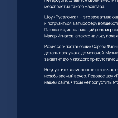
мероприятий такого масштаба.
Шоу «Русалочка» — это захватывающе
и погрузиться в атмосферу волшебств
Плющенко, исполняющий роль морског
Макар Игнатов, а также на льду появ
Режиссер-постановщик Сергей Филин 
деталь продумана до мелочей. Музык
захватит дух у каждого присутствующ
Не упустите возможность стать част
незабываемый вечер. Ледовое шоу «Ру
нашем сайте, чтобы не пропустить э