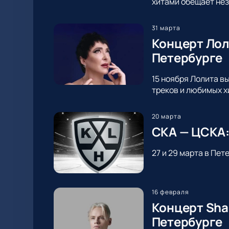
хитами обещает нез
31 марта
Концерт Лол
Петербурге
15 ноября Лолита в
треков и любимых х
20 марта
СКА — ЦСКА:
27 и 29 марта в Пе
16 февраля
Концерт Sha
Петербурге