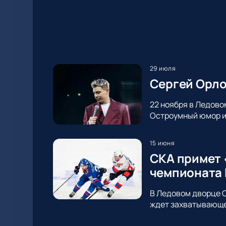
29 июля
Сергей Орло
22 ноября в Ледово
Остроумный юмор и 
15 июня
СКА примет 
чемпионата
В Ледовом дворце С
ждет захватывающее