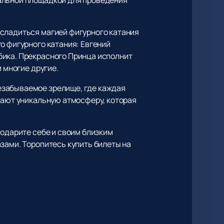
асладиться магией фигурного катания
о фигурного катания: Евгений
бика. Прекрасного Принца исполнит
 многие другие.
езабываемое зрелище, где каждая
здают уникальную атмосферу, которая
подарите себе и своим близким
зами. Торопитесь купить билеты на