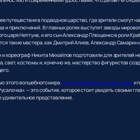
е путешествие в подводное царство, где зрители смогут н
а и приключений. В главных ролях выступят звезды мировог
о царя Нептуна, и его сын Александр Плющенко в роли Кра
ятся такие мастера, как Дмитрий Алиев, Александр Самарин и
и хореограф Никита Михайлов подготовили для зрителей н
а, свет, костюмы и, конечно же, мастерство фигуристов со
его.
ью этого волшебного мира.
Купите билеты на нашем сайте
и 
салочка» — это событие, которое стоит увидеть своими гла
то удивительное представление.