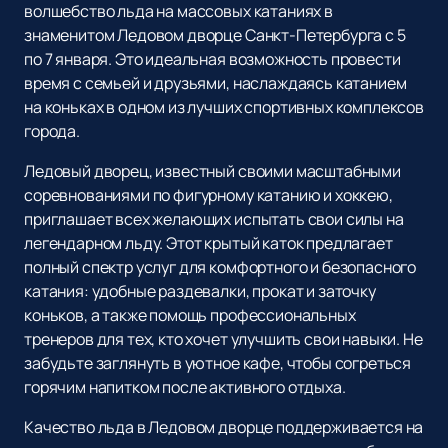
волшебство льда на массовых катаниях в
знаменитом Ледовом дворце Санкт-Петербурга с 5
по 7 января. Это идеальная возможность провести
время с семьей и друзьями, наслаждаясь катанием
на коньках в одном из лучших спортивных комплексов
города.
Ледовый дворец, известный своими масштабными
соревнованиями по фигурному катанию и хоккею,
приглашает всех желающих испытать свои силы на
легендарном льду. Этот крытый каток предлагает
полный спектр услуг для комфортного и безопасного
катания: удобные раздевалки, прокат и заточку
коньков, а также помощь профессиональных
тренеров для тех, кто хочет улучшить свои навыки. Не
забудьте заглянуть в уютное кафе, чтобы согреться
горячим напитком после активного отдыха.
Качество льда в Ледовом дворце поддерживается на