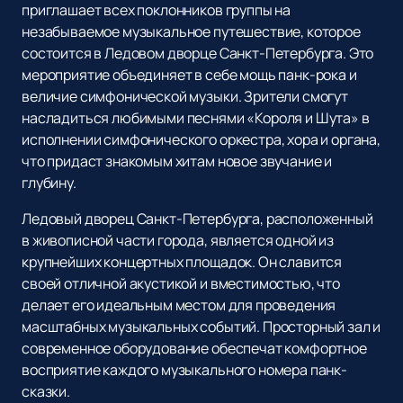
приглашает всех поклонников группы на
незабываемое музыкальное путешествие, которое
состоится в Ледовом дворце Санкт-Петербурга. Это
мероприятие объединяет в себе мощь панк-рока и
величие симфонической музыки. Зрители смогут
насладиться любимыми песнями «Короля и Шута» в
исполнении симфонического оркестра, хора и органа,
что придаст знакомым хитам новое звучание и
глубину.
Ледовый дворец Санкт-Петербурга, расположенный
в живописной части города, является одной из
крупнейших концертных площадок. Он славится
своей отличной акустикой и вместимостью, что
делает его идеальным местом для проведения
масштабных музыкальных событий. Просторный зал и
современное оборудование обеспечат комфортное
восприятие каждого музыкального номера панк-
сказки.