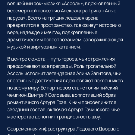
волшебный рок-мюзикл «Ассоль», вдохновленный
бессмертной повестью Александра Грина «Алые
паруса». Всего на три дня ледовая арена
превратится в пространство, где оживут истории о
вере, надежде и мечтах, подкрепленные
драматическим повествованием, завораживающей
музыкой и виртуозным катанием.
В центре сюжета — путь героев, чьи стремления
преодолевают все преграды. Роль трогательной
Ассоль исполнит легендарная Алина Загитова, чьи
спортивные достижения вдохновляют поклонников
по всему миру. Ее партнером станет олимпийский
чемпион Дмитрий Соловьев, воплотивший образ
романтичного Артура Грэя. К ним присоединится
звездный состав, включая Артура Гачинского, чье
мастерство дополнит грандиозность шоу.
Современная инфраструктура Ледового Дворца с