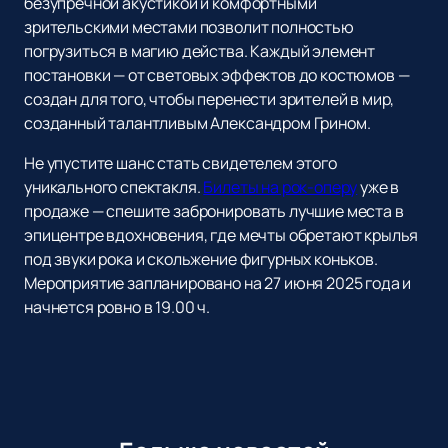
безупречной акустикой и комфортными
зрительскими местами позволит полностью
погрузиться в магию действа. Каждый элемент
постановки — от световых эффектов до костюмов —
создан для того, чтобы перенести зрителей в мир,
созданный талантливым Александром Грином.
Не упустите шанс стать свидетелем этого
уникального спектакля.
Билеты на рок-оперу
уже в
продаже — спешите забронировать лучшие места в
эпицентре вдохновения, где мечты обретают крылья
под звуки рока и скольжение фигурных коньков.
Мероприятие запланировано на 27 июня 2025 года и
начнется ровно в 19.00 ч.