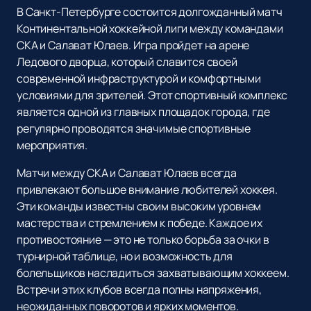
В Санкт-Петербурге состоится долгожданный матч
Континентальной хоккейной лиги между командами
СКА и Салават Юлаев. Игра пройдет на арене
Ледового дворца, который славится своей
современной инфраструктурой и комфортными
условиями для зрителей. Этот спортивный комплекс
является одной из главных площадок города, где
регулярно проводятся значимые спортивные
мероприятия.
Матчи между СКА и Салават Юлаев всегда
привлекают большое внимание любителей хоккея.
Эти команды известны своим высоким уровнем
мастерства и стремлением к победе. Каждое их
противостояние — это не только борьба за очки в
турнирной таблице, но и возможность для
болельщиков насладиться захватывающим хоккеем.
Встречи этих клубов всегда полны напряжения,
неожиданных поворотов и ярких моментов.